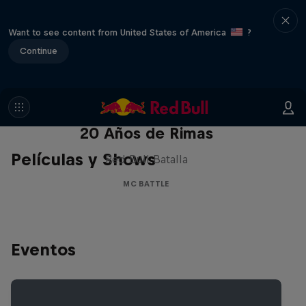
Want to see content from United States of America
?
Continue
Red Bull Batalla Nueva Historia:
20 Años de Rimas
Películas y Shows
Red Bull Batalla
MC BATTLE
Eventos