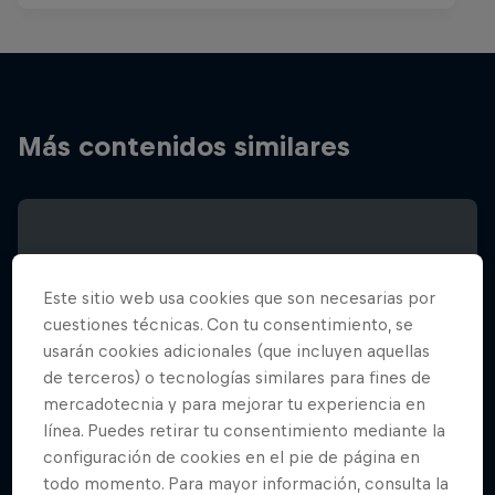
Más contenidos similares
Este sitio web usa cookies que son necesarias por
cuestiones técnicas. Con tu consentimiento, se
usarán cookies adicionales (que incluyen aquellas
de terceros) o tecnologías similares para fines de
mercadotecnia y para mejorar tu experiencia en
línea. Puedes retirar tu consentimiento mediante la
configuración de cookies en el pie de página en
todo momento. Para mayor información, consulta la