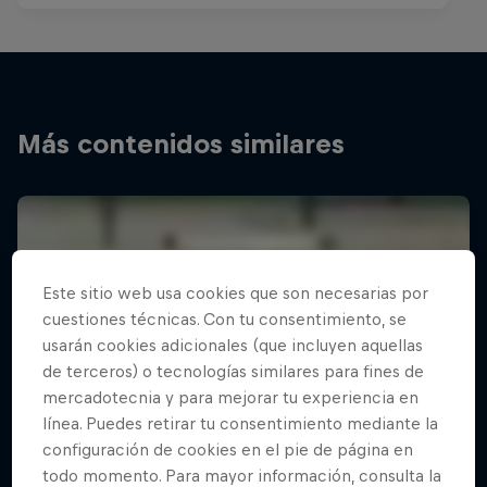
Más contenidos similares
Este sitio web usa cookies que son necesarias por
cuestiones técnicas. Con tu consentimiento, se
usarán cookies adicionales (que incluyen aquellas
de terceros) o tecnologías similares para fines de
mercadotecnia y para mejorar tu experiencia en
línea. Puedes retirar tu consentimiento mediante la
configuración de cookies en el pie de página en
todo momento. Para mayor información, consulta la