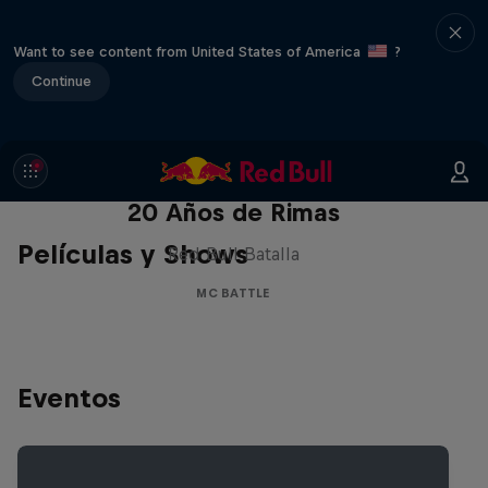
Want to see content from United States of America
?
Continue
Red Bull Batalla Nueva Historia:
20 Años de Rimas
Películas y Shows
Red Bull Batalla
MC BATTLE
Eventos