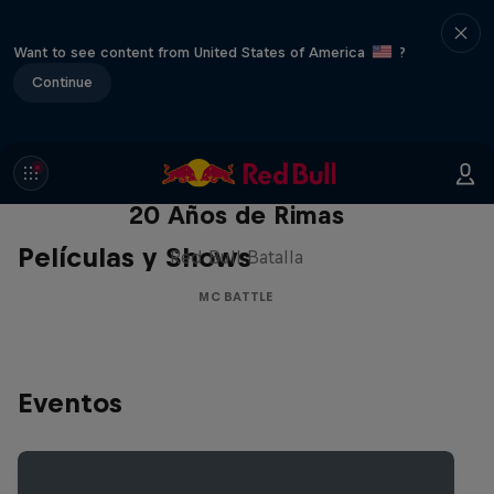
Want to see content from United States of America
?
Continue
Red Bull Batalla Nueva Historia:
20 Años de Rimas
Películas y Shows
Red Bull Batalla
MC BATTLE
Eventos