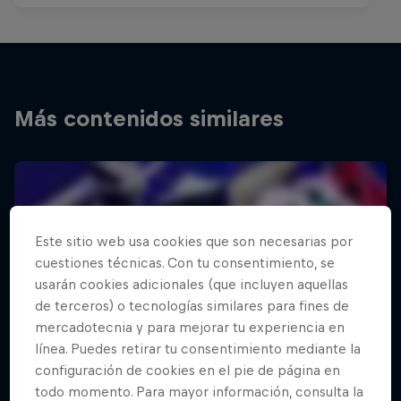
Más contenidos similares
Este sitio web usa cookies que son necesarias por
cuestiones técnicas. Con tu consentimiento, se
usarán cookies adicionales (que incluyen aquellas
de terceros) o tecnologías similares para fines de
mercadotecnia y para mejorar tu experiencia en
línea. Puedes retirar tu consentimiento mediante la
configuración de cookies en el pie de página en
todo momento. Para mayor información, consulta la