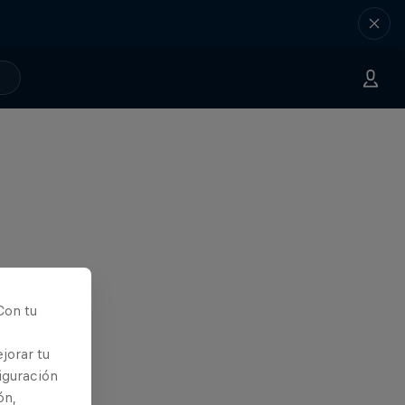
Con tu
jorar tu
iguración
ón,