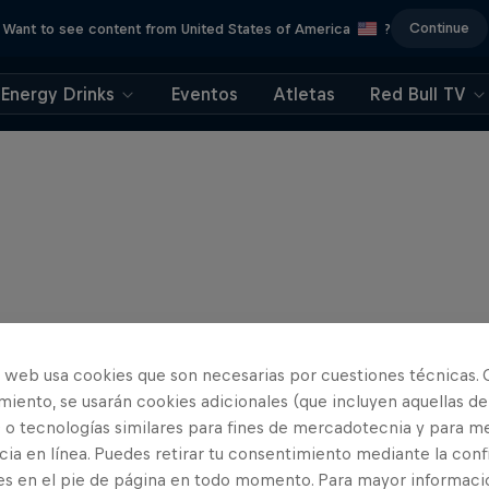
Continue
Want to see content from United States of America
?
Energy Drinks
Eventos
Atletas
Red Bull TV
o web usa cookies que son necesarias por cuestiones técnicas. 
iento, se usarán cookies adicionales (que incluyen aquellas de
 o tecnologías similares para fines de mercadotecnia y para me
ia en línea. Puedes retirar tu consentimiento mediante la conf
es en el pie de página en todo momento. Para mayor informaci