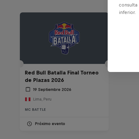
consulta
inferior.
Red Bull Batalla Final Torneo
de Plazas 2026
19 Septiembre 2026
Lima, Peru
MC BATTLE
Próximo evento