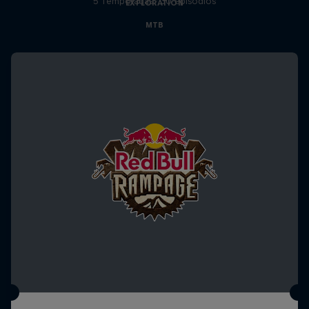
5 Temporadas · 30 episodios
EXPLORATION
MTB