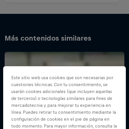
Más contenidos similares
Este sitio web usa cookies que son necesarias por
cuestiones técnicas. Con tu consentimiento, se
usarán cookies adicionales (que incluyen aquellas
de terceros) o tecnologías similares para fines de
mercadotecnia y para mejorar tu experiencia en
línea. Puedes retirar tu consentimiento mediante la
configuración de cookies en el pie de página en
todo momento. Para mayor información, consulta la