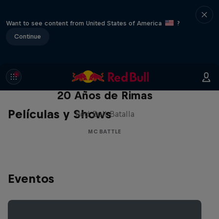
Want to see content from United States of America
?
Continue
Red Bull Batalla Nueva Historia:
20 Años de Rimas
Películas y Shows
Red Bull Batalla
MC BATTLE
Eventos