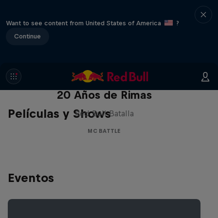
Want to see content from United States of America
?
Continue
Red Bull Batalla Nueva Historia:
20 Años de Rimas
Películas y Shows
Red Bull Batalla
MC BATTLE
Eventos