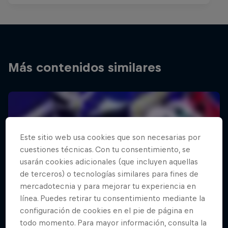
Más contenidos similares
Este sitio web usa cookies que son necesarias por
cuestiones técnicas. Con tu consentimiento, se
usarán cookies adicionales (que incluyen aquellas
de terceros) o tecnologías similares para fines de
mercadotecnia y para mejorar tu experiencia en
línea. Puedes retirar tu consentimiento mediante la
configuración de cookies en el pie de página en
todo momento. Para mayor información, consulta la