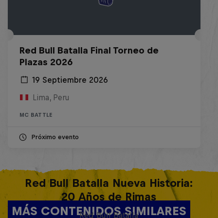
Red Bull Batalla Final Torneo de
Plazas 2026
19 Septiembre 2026
Lima, Peru
MC BATTLE
Próximo evento
Red Bull Batalla Nueva Historia:
20 Años de Rimas
MÁS CONTENIDOS SIMILARES
Red Bull Batalla