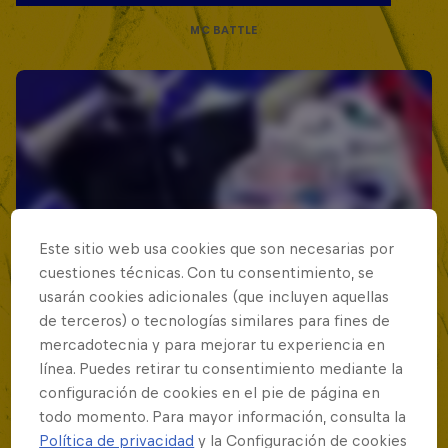
MC BATTLE
Este sitio web usa cookies que son necesarias por
cuestiones técnicas. Con tu consentimiento, se
usarán cookies adicionales (que incluyen aquellas
de terceros) o tecnologías similares para fines de
mercadotecnia y para mejorar tu experiencia en
línea. Puedes retirar tu consentimiento mediante la
configuración de cookies en el pie de página en
todo momento. Para mayor información, consulta la
Política de privacidad
y la Configuración de cookies