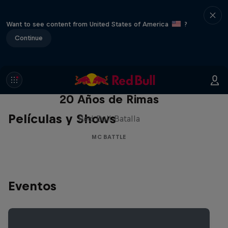
Want to see content from United States of America
?
Continue
Red Bull Batalla Nueva Historia:
20 Años de Rimas
Películas y Shows
Red Bull Batalla
MC BATTLE
Eventos