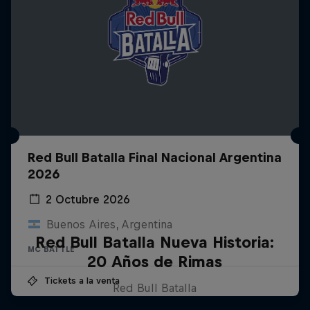
Red Bull Batalla Final Nacional Argentina
2026
2 Octubre 2026
Buenos Aires, Argentina
Red Bull Batalla Nueva Historia:
MC BATTLE
20 Años de Rimas
Tickets a la venta
Red Bull Batalla