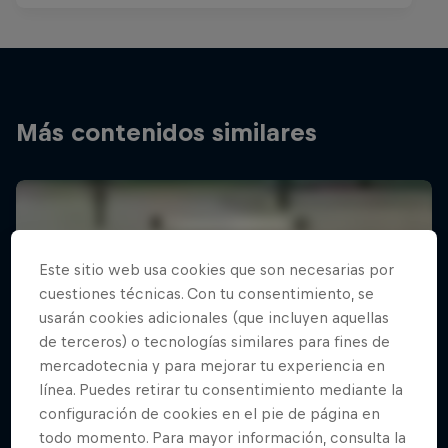
Más contenidos similares
Este sitio web usa cookies que son necesarias por
cuestiones técnicas. Con tu consentimiento, se
usarán cookies adicionales (que incluyen aquellas
de terceros) o tecnologías similares para fines de
mercadotecnia y para mejorar tu experiencia en
línea. Puedes retirar tu consentimiento mediante la
configuración de cookies en el pie de página en
todo momento. Para mayor información, consulta la