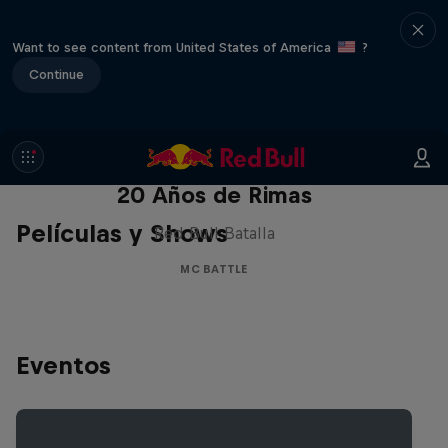
Want to see content from United States of America
?
Continue
Red Bull Batalla Nueva Historia:
20 Años de Rimas
Películas y Shows
Red Bull Batalla
MC BATTLE
Eventos