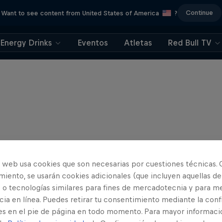
Continue
Want to see content from United States of America
?
Energy Drinks
Eventos
Atletas
Red Bull TV
o web usa cookies que son necesarias por cuestiones técnicas. 
iento, se usarán cookies adicionales (que incluyen aquellas de
 o tecnologías similares para fines de mercadotecnia y para me
ia en línea. Puedes retirar tu consentimiento mediante la conf
es en el pie de página en todo momento. Para mayor informaci