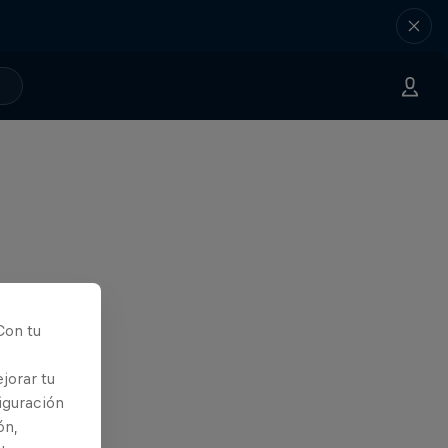
Con tu
jorar tu
iguración
ón,