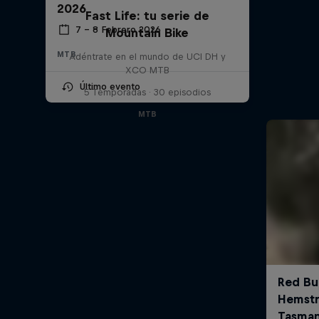
2026
Fast Life: tu serie de
7 – 8 Febrero 2026
Mountain Bike
MTB
Adéntrate en el mundo de UCI DH y
XCO MTB
Último evento
5 Temporadas · 30 episodios
MTB