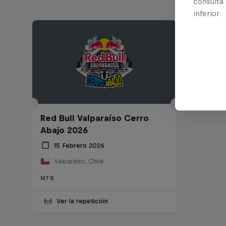
consulta
inferior.
Red Bull Valparaíso Cerro
Abajo 2026
15 Febrero 2026
Valparaíso, Chile
MTB
Ver la repetición