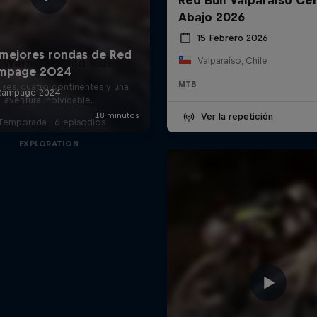
Abajo 2026
15 Febrero 2026
Valparaíso, Chile
 Warner’s Wild Rides
MTB
íses, cuatro continentes y una
aventura inolvidable.
Ver la repetición
 Temporada · 6 episodios
EXPLORATION