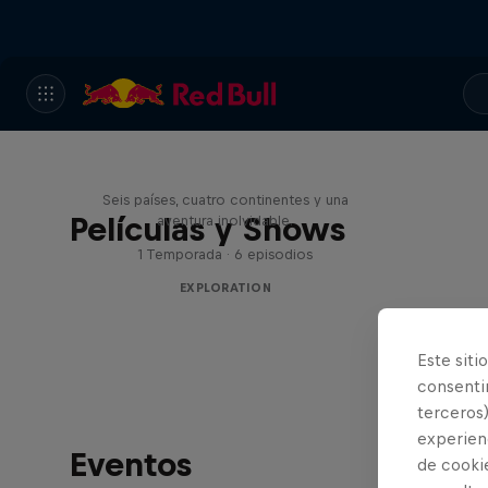
Rob Warner’s Wild Rides
Seis países, cuatro continentes y una
Películas y Shows
aventura inolvidable.
1 Temporada · 6 episodios
EXPLORATION
Este siti
consentim
terceros)
experienc
Eventos
de cooki