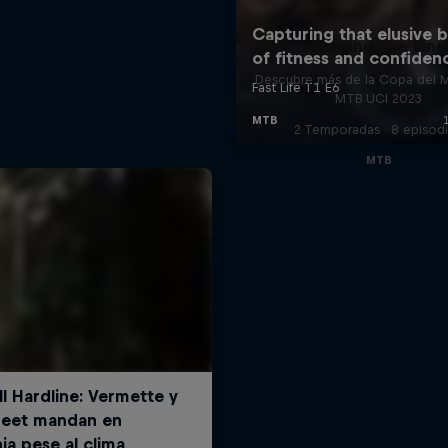
Beyond the Line
Descubre más de la Copa del 
MTB UCI 2023
2 Temporadas · 8 episod
MTB