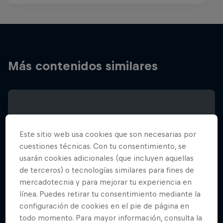
Más contenidos similares
Este sitio web usa cookies que son necesarias por
cuestiones técnicas. Con tu consentimiento, se
usarán cookies adicionales (que incluyen aquellas
de terceros) o tecnologías similares para fines de
mercadotecnia y para mejorar tu experiencia en
línea. Puedes retirar tu consentimiento mediante la
configuración de cookies en el pie de página en
todo momento. Para mayor información, consulta la