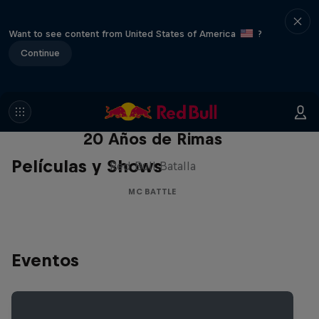
Want to see content from United States of America
?
Continue
Red Bull Batalla Nueva Historia:
20 Años de Rimas
Películas y Shows
Red Bull Batalla
MC BATTLE
Eventos