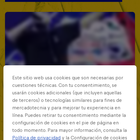
Este sitio web usa cookies que son necesarias por
cuestiones técnicas. Con tu consentimiento, se
usarán cookies adicionales (que incluyen aquellas
de terceros) o tecnologías similares para fines de
mercadotecnia y para mejorar tu experiencia en
línea. Puedes retirar tu consentimiento mediante la
configuración de cookies en el pie de página en
todo momento. Para mayor información, consulta la
Política de privacidad
y la Configuración de cookies