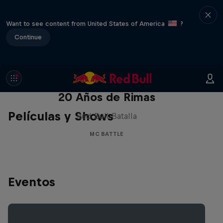
Want to see content from United States of America
?
Continue
Red Bull Batalla Nueva Historia:
20 Años de Rimas
Películas y Shows
Red Bull Batalla
MC BATTLE
Eventos