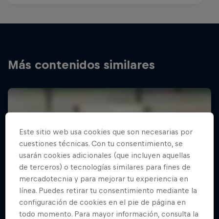
Más contenidos similares
Este sitio web usa cookies que son necesarias por
cuestiones técnicas. Con tu consentimiento, se
usarán cookies adicionales (que incluyen aquellas
de terceros) o tecnologías similares para fines de
mercadotecnia y para mejorar tu experiencia en
línea. Puedes retirar tu consentimiento mediante la
configuración de cookies en el pie de página en
todo momento. Para mayor información, consulta la