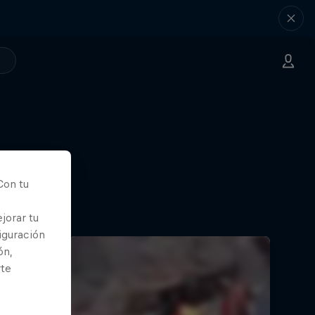
Con tu
jorar tu
iguración
ón,
rte