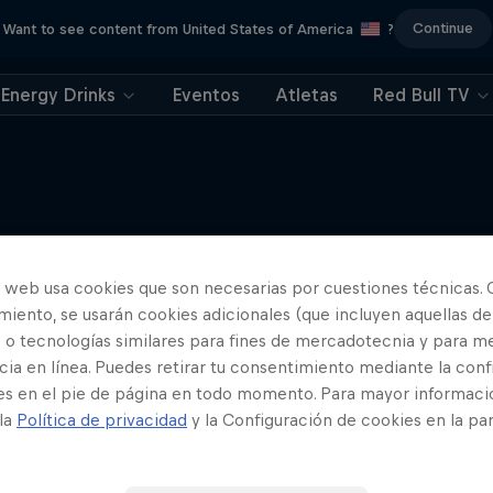
Continue
Want to see content from United States of America
?
Energy Drinks
Eventos
Atletas
Red Bull TV
Más contenidos similares
o web usa cookies que son necesarias por cuestiones técnicas. 
iento, se usarán cookies adicionales (que incluyen aquellas de
 o tecnologías similares para fines de mercadotecnia y para me
ia en línea. Puedes retirar tu consentimiento mediante la conf
es en el pie de página en todo momento. Para mayor informaci
 la
Política de privacidad
y la Configuración de cookies en la pa