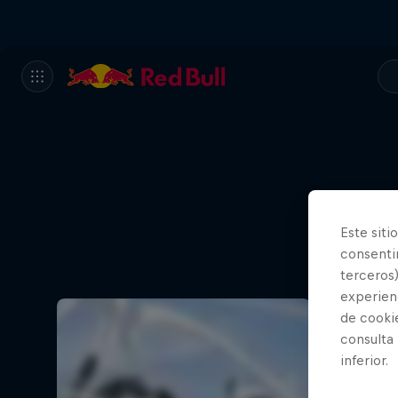
Este siti
consentim
terceros)
experienc
de cooki
consulta
inferior.