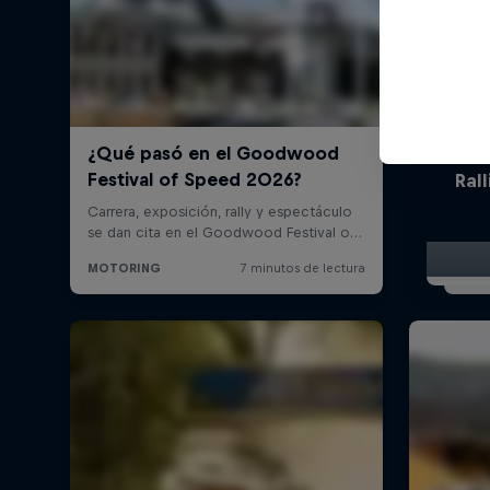
El Ca
Ral