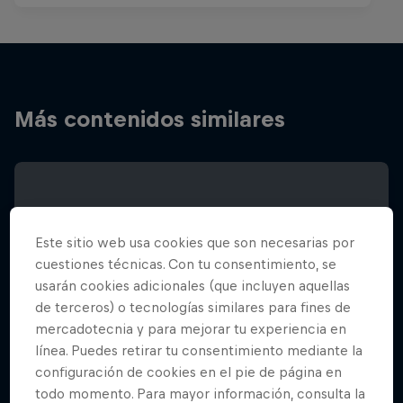
Más contenidos similares
Este sitio web usa cookies que son necesarias por
cuestiones técnicas. Con tu consentimiento, se
usarán cookies adicionales (que incluyen aquellas
de terceros) o tecnologías similares para fines de
mercadotecnia y para mejorar tu experiencia en
línea. Puedes retirar tu consentimiento mediante la
configuración de cookies en el pie de página en
todo momento. Para mayor información, consulta la