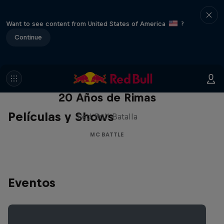
Want to see content from United States of America
?
Continue
Red Bull Batalla Nueva Historia:
20 Años de Rimas
Películas y Shows
Red Bull Batalla
MC BATTLE
Eventos