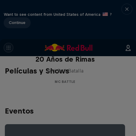
Want to see content from United States of America
?
Continue
Red Bull Batalla Nueva Historia:
20 Años de Rimas
Películas y Shows
Red Bull Batalla
MC BATTLE
Eventos