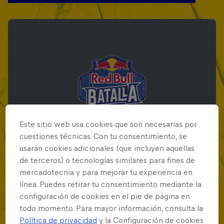
Este sitio web usa cookies que son necesarias por
cuestiones técnicas. Con tu consentimiento, se
usarán cookies adicionales (que incluyen aquellas
de terceros) o tecnologías similares para fines de
mercadotecnia y para mejorar tu experiencia en
Red Bull Batalla Final Torneo de Plazas
línea. Puedes retirar tu consentimiento mediante la
2026
configuración de cookies en el pie de página en
todo momento. Para mayor información, consulta la
19 Septiembre 2026
Política de privacidad
y la Configuración de cookies