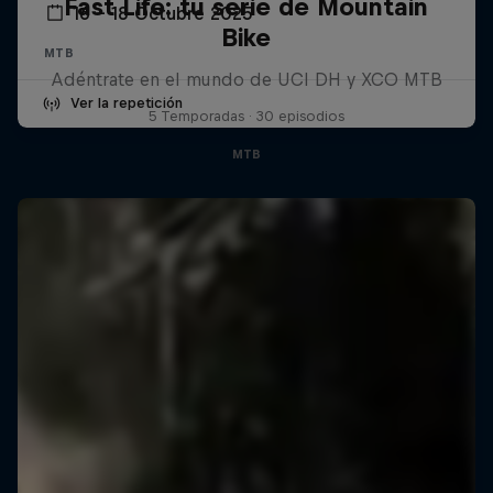
Fast Life: tu serie de Mountain
16 – 18 Octubre 2025
Bike
MTB
Adéntrate en el mundo de UCI DH y XCO MTB
Ver la repetición
5 Temporadas · 30 episodios
MTB