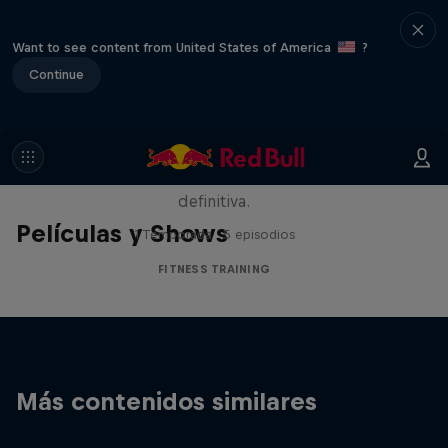
Want to see content from United States of America
?
Continue
Beyond the ROX
Los mejores atletas HYROX compiten
alrededor del mundo en la carrera de fitness
definitiva.
Películas y Shows
1 Temporada · 5 episodios
FITNESS TRAINING
Más contenidos similares