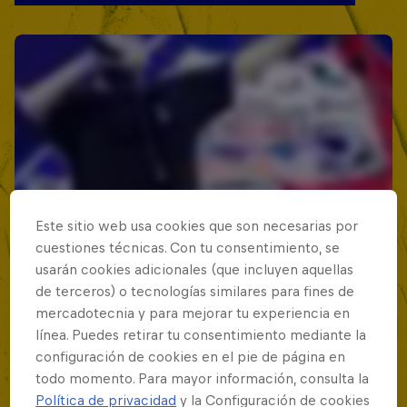
Este sitio web usa cookies que son necesarias por
cuestiones técnicas. Con tu consentimiento, se
usarán cookies adicionales (que incluyen aquellas
de terceros) o tecnologías similares para fines de
mercadotecnia y para mejorar tu experiencia en
línea. Puedes retirar tu consentimiento mediante la
configuración de cookies en el pie de página en
todo momento. Para mayor información, consulta la
Política de privacidad
y la Configuración de cookies