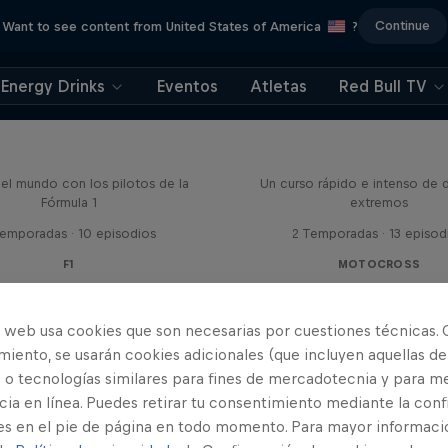
Continue
Want to see content from United States of America
?
Energy Drinks
Eventos
Atletas
Red Bull TV
Bull Racing Road Trips
El ABC de...
el mundo con los pilotos de la
Un curso rápido e intenso de 
Fórmula 1
extremos
Temporadas · 10 episodios
2 Temporadas · 13 episod
F1
MOTOCROSS
o web usa cookies que son necesarias por cuestiones técnicas. 
iento, se usarán cookies adicionales (que incluyen aquellas de
 o tecnologías similares para fines de mercadotecnia y para me
ia en línea. Puedes retirar tu consentimiento mediante la conf
es en el pie de página en todo momento. Para mayor informaci