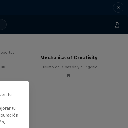
deportes
Mechanics of Creativity
ios
El triunfo de la pasión y el ingenio.
F1
Con tu
jorar tu
iguración
ón,