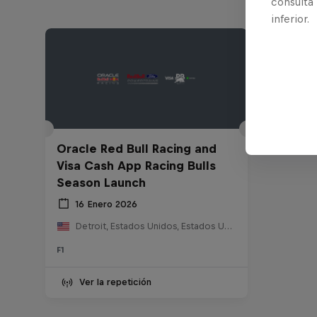
consulta
inferior.
Oracle Red Bull Racing and
Visa Cash App Racing Bulls
Season Launch
16 Enero 2026
Detroit, Estados Unidos, Estados Unidos
F1
Ver la repetición