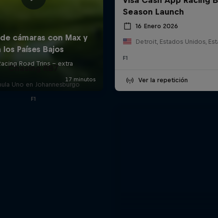
Season Launch
16 Enero 2026
F1
Chasing RB7
Ver la repetición
mula Uno en Johannesburgo
F1