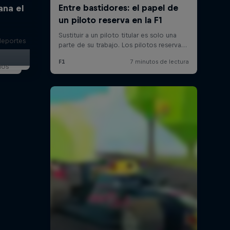
ana el
deportes
ios