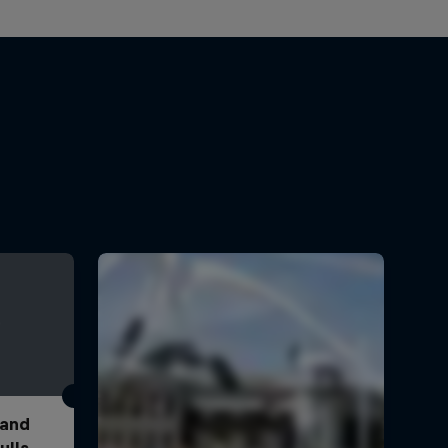
 and
ulls