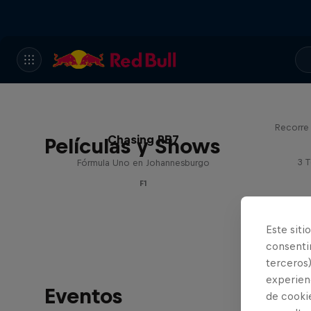
Red 
Recorre 
Chasing RB7
Películas y Shows
3 
Fórmula Uno en Johannesburgo
F1
Este siti
consentim
terceros)
experienc
Eventos
de cooki