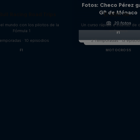
Fotos: Checo Pérez g
GP de Mónaco
Bull Racing Road Trips
El ABC de...
20 fotos
el mundo con los pilotos de la
Un curso rápido e intenso de 
Fórmula 1
extremos
F1
Temporadas · 10 episodios
2 Temporadas · 13 episod
F1
MOTOCROSS