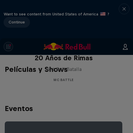
Want to see content from United States of America
?
Continue
Red Bull Batalla Nueva Historia:
20 Años de Rimas
Películas y Shows
Red Bull Batalla
MC BATTLE
Eventos