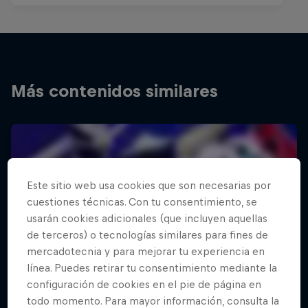
Más contenidos similares
Este sitio web usa cookies que son necesarias por
cuestiones técnicas. Con tu consentimiento, se
usarán cookies adicionales (que incluyen aquellas
de terceros) o tecnologías similares para fines de
mercadotecnia y para mejorar tu experiencia en
línea. Puedes retirar tu consentimiento mediante la
configuración de cookies en el pie de página en
todo momento. Para mayor información, consulta la