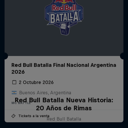
Red Bull Batalla Final Nacional Argentina
2026
2 Octubre 2026
Buenos Aires, Argentina
Red Bull Batalla Nueva Historia:
MC BATTLE
20 Años de Rimas
Tickets a la venta
Red Bull Batalla