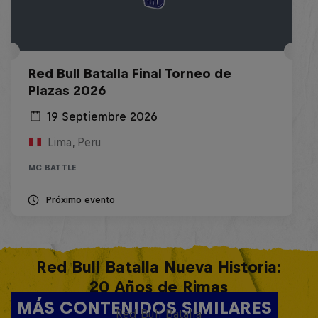
Red Bull Batalla Final Torneo de
Plazas 2026
19 Septiembre 2026
Lima, Peru
MC BATTLE
Próximo evento
Red Bull Batalla Nueva Historia:
20 Años de Rimas
MÁS CONTENIDOS SIMILARES
Red Bull Batalla