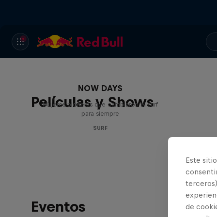
NOW DAYS
Películas y Shows
Mujeres pioneras que cambiaron el surf
para siempre
SURF
Este siti
consentim
terceros)
experienc
Eventos
de cooki