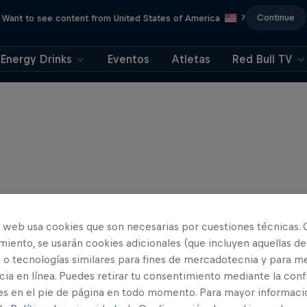
Continue
Want to see content from United States of America
?
Energy Drinks
Eventos
Atletas
Red Bull TV
o web usa cookies que son necesarias por cuestiones técnicas. 
iento, se usarán cookies adicionales (que incluyen aquellas de
 o tecnologías similares para fines de mercadotecnia y para me
ia en línea. Puedes retirar tu consentimiento mediante la conf
es en el pie de página en todo momento. Para mayor informaci