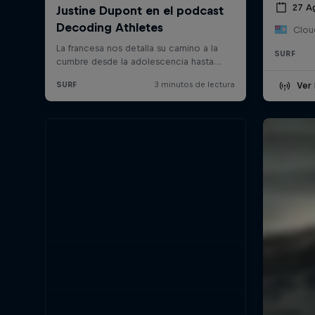
27 A
Cloud
SURF
Ver 