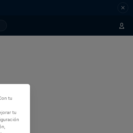
Con tu
jorar tu
iguración
ón,