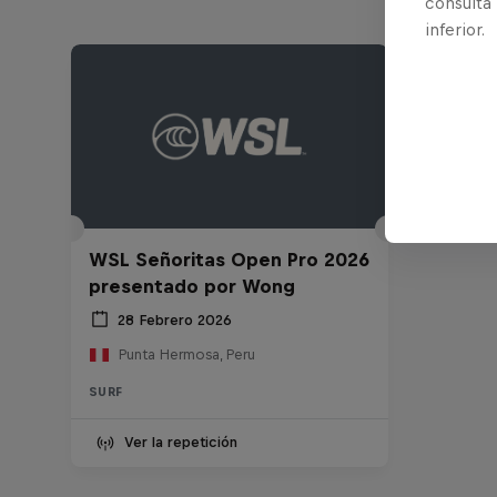
consulta
inferior.
WSL Señoritas Open Pro 2026
presentado por Wong
28 Febrero 2026
Punta Hermosa, Peru
SURF
Ver la repetición