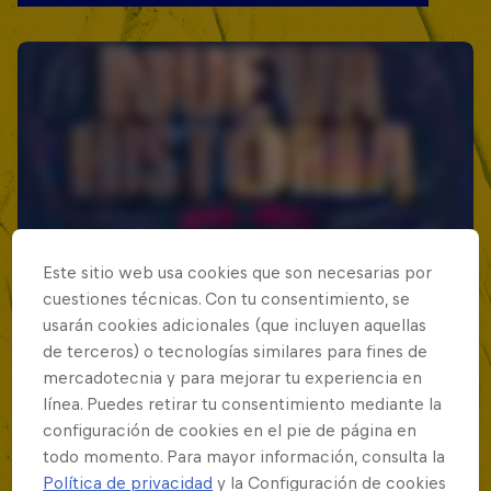
Este sitio web usa cookies que son necesarias por
cuestiones técnicas. Con tu consentimiento, se
usarán cookies adicionales (que incluyen aquellas
de terceros) o tecnologías similares para fines de
mercadotecnia y para mejorar tu experiencia en
línea. Puedes retirar tu consentimiento mediante la
configuración de cookies en el pie de página en
todo momento. Para mayor información, consulta la
Política de privacidad
y la Configuración de cookies