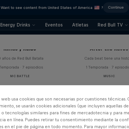
Continue
Want to see content from United States of America
?
Energy Drinks
Eventos
Atletas
Red Bull TV
Rimas y Ruido
After the Raves
 años de Red Bull Batalla
Cada beat tiene una histo
 Temporada · 7 episodios
1 Temporada · 7 episodi
MC BATTLE
MUSIC
o web usa cookies que son necesarias por cuestiones técnicas. 
iento, se usarán cookies adicionales (que incluyen aquellas de
 o tecnologías similares para fines de mercadotecnia y para me
ia en línea. Puedes retirar tu consentimiento mediante la conf
es en el pie de página en todo momento. Para mayor informaci