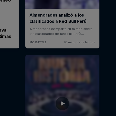
eva
Rimas