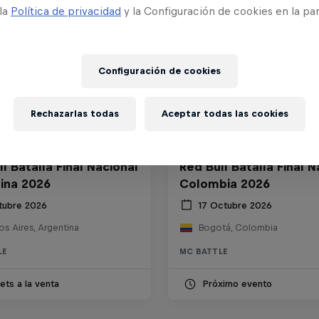
 la
Política de privacidad
y la Configuración de cookies en la pa
Configuración de cookies
Rechazarlas todas
Aceptar todas las cookies
l Batalla Final Nacional
Red Bull Batalla Final N
ina 2026
Colombia 2026
tubre 2026
17 Octubre 2026
s Aires, Argentina
Bogotá, Colombia
LE
MC BATTLE
ets a la venta
Próximo evento