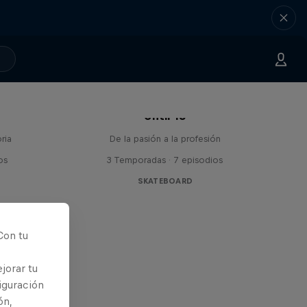
Until 18
ria
De la pasión a la profesión
os
3 Temporadas · 7 episodios
SKATEBOARD
Con tu
jorar tu
iguración
ón,