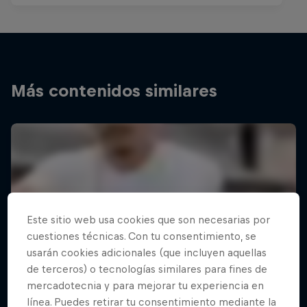
Más contenidos similares
Este sitio web usa cookies que son necesarias por
cuestiones técnicas. Con tu consentimiento, se
usarán cookies adicionales (que incluyen aquellas
de terceros) o tecnologías similares para fines de
mercadotecnia y para mejorar tu experiencia en
línea. Puedes retirar tu consentimiento mediante la