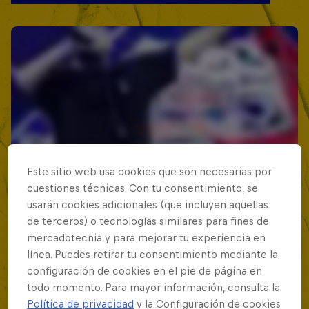
Este sitio web usa cookies que son necesarias por
cuestiones técnicas. Con tu consentimiento, se
usarán cookies adicionales (que incluyen aquellas
de terceros) o tecnologías similares para fines de
mercadotecnia y para mejorar tu experiencia en
línea. Puedes retirar tu consentimiento mediante la
configuración de cookies en el pie de página en
todo momento. Para mayor información, consulta la
Política de privacidad
y la Configuración de cookies