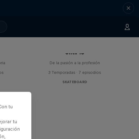
Until 18
ria
De la pasión a la profesión
os
3 Temporadas · 7 episodios
SKATEBOARD
Con tu
jorar tu
iguración
ón,