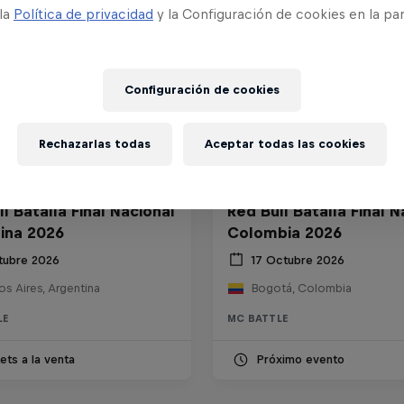
 la
Política de privacidad
y la Configuración de cookies en la pa
Configuración de cookies
Rechazarlas todas
Aceptar todas las cookies
l Batalla Final Nacional
Red Bull Batalla Final N
ina 2026
Colombia 2026
tubre 2026
17 Octubre 2026
s Aires, Argentina
Bogotá, Colombia
LE
MC BATTLE
ets a la venta
Próximo evento