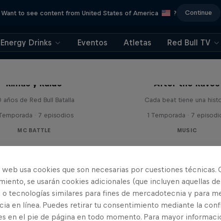
Continue
Want to see content from United States of America
?
Energy Drinks
Eventos
Atletas
Red Bull TV
Rimas y Ruido
After the Raves
 años de Red Bull Batalla
Cada beat tiene una histo
 Temporada · 7 episodios
1 Temporada · 7 episodi
MC BATTLE
MUSIC
o web usa cookies que son necesarias por cuestiones técnicas. 
iento, se usarán cookies adicionales (que incluyen aquellas de
 o tecnologías similares para fines de mercadotecnia y para me
ia en línea. Puedes retirar tu consentimiento mediante la conf
es en el pie de página en todo momento. Para mayor informaci