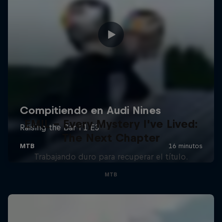
EMIL – Every Mystery I've Lived:
The Next Chapter
Trabajando duro para recuperar el título.
MTB