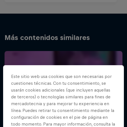
Más contenidos similares
Este sitio web usa cookies que son necesarias por
cuestiones técnicas. Con tu consentimiento, se
usarán cookies adicionales (que incluyen aquellas
de terceros) o tecnologías similares para fines de
mercadotecnia y para mejorar tu experiencia en
línea. Puedes retirar tu consentimiento mediante la
configuración de cookies en el pie de página en
todo momento. Para mayor información, consulta la