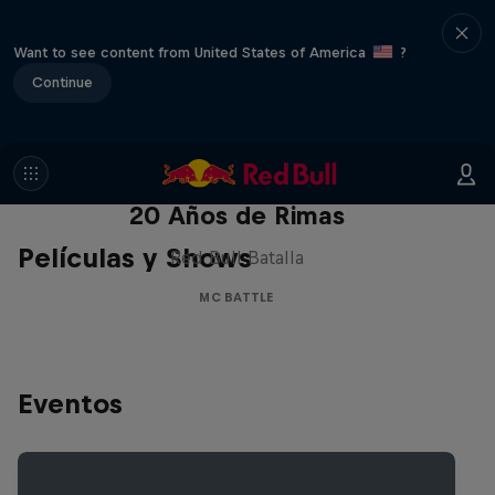
Want to see content from United States of America
?
Continue
Red Bull Batalla Nueva Historia:
20 Años de Rimas
Películas y Shows
Red Bull Batalla
MC BATTLE
Eventos