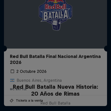
Red Bull Batalla Final Nacional Argentina
2026
2 Octubre 2026
Buenos Aires, Argentina
Red Bull Batalla Nueva Historia:
MC BATTLE
20 Años de Rimas
Tickets a la venta
Red Bull Batalla