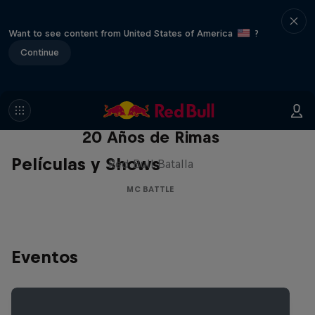
Want to see content from United States of America
?
Continue
Red Bull Batalla Nueva Historia:
20 Años de Rimas
Películas y Shows
Red Bull Batalla
MC BATTLE
Eventos