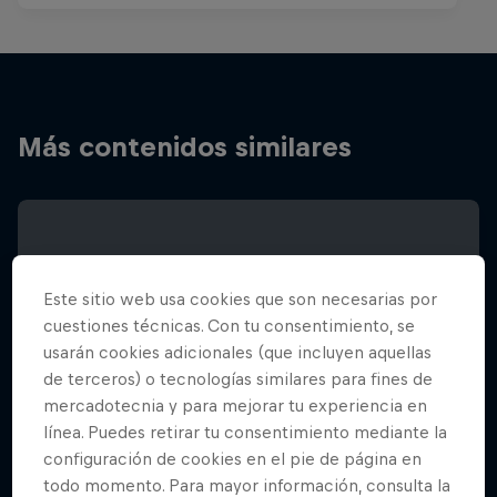
Más contenidos similares
Este sitio web usa cookies que son necesarias por
cuestiones técnicas. Con tu consentimiento, se
usarán cookies adicionales (que incluyen aquellas
de terceros) o tecnologías similares para fines de
mercadotecnia y para mejorar tu experiencia en
línea. Puedes retirar tu consentimiento mediante la
configuración de cookies en el pie de página en
todo momento. Para mayor información, consulta la