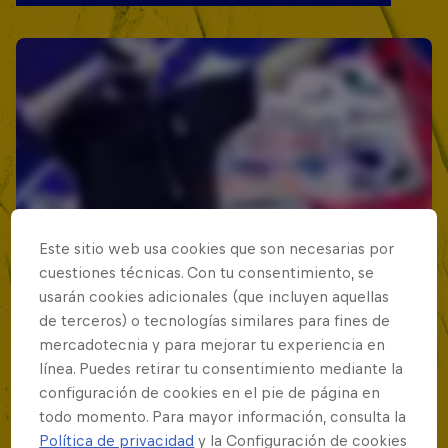
Este sitio web usa cookies que son necesarias por
cuestiones técnicas. Con tu consentimiento, se
usarán cookies adicionales (que incluyen aquellas
de terceros) o tecnologías similares para fines de
mercadotecnia y para mejorar tu experiencia en
línea. Puedes retirar tu consentimiento mediante la
configuración de cookies en el pie de página en
todo momento. Para mayor información, consulta la
Política de privacidad
y la Configuración de cookies