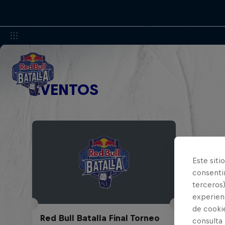
EVENTOS
Este siti
consentim
terceros)
experienc
de cooki
Red Bull Batalla Final Torneo
consulta