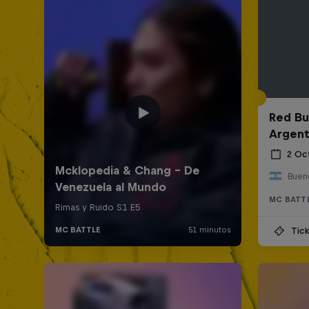
Red Bul
Argent
2 Oc
Bueno
MC BATT
Tick