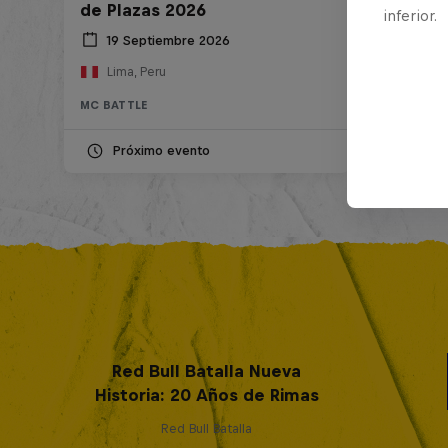
de Plazas 2026
inferior.
19 Septiembre 2026
Lima, Peru
MC BATTLE
Próximo evento
Red Bull Batalla Nueva
Historia: 20 Años de Rimas
Red Bull Batalla