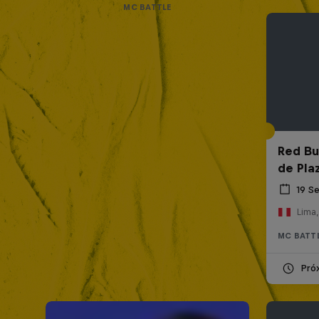
MC BATTLE
Red Bul
de Pla
19 S
Lima,
MC BATT
Pró