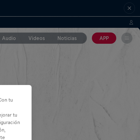
Audio
Videos
Noticias
APP
Con tu
jorar tu
iguración
ón,
rte