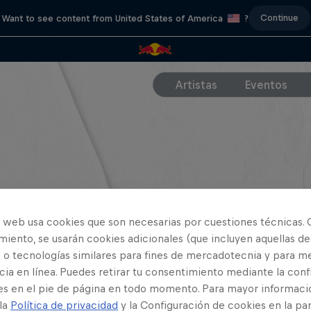
Continue
Want to see content from United States of America
?
Artistas
Eventos
o web usa cookies que son necesarias por cuestiones técnicas. 
iento, se usarán cookies adicionales (que incluyen aquellas de
 o tecnologías similares para fines de mercadotecnia y para me
ia en línea. Puedes retirar tu consentimiento mediante la conf
es en el pie de página en todo momento. Para mayor informaci
 la
Política de privacidad
y la Configuración de cookies en la pa