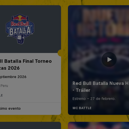
l Batalla Final Torneo
zas 2026
eptiembre 2026
 Peru
LE
ximo evento