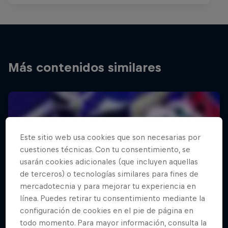
Más contenidos similares
Este sitio web usa cookies que son necesarias por
cuestiones técnicas. Con tu consentimiento, se
usarán cookies adicionales (que incluyen aquellas
de terceros) o tecnologías similares para fines de
mercadotecnia y para mejorar tu experiencia en
línea. Puedes retirar tu consentimiento mediante la
configuración de cookies en el pie de página en
todo momento. Para mayor información, consulta la