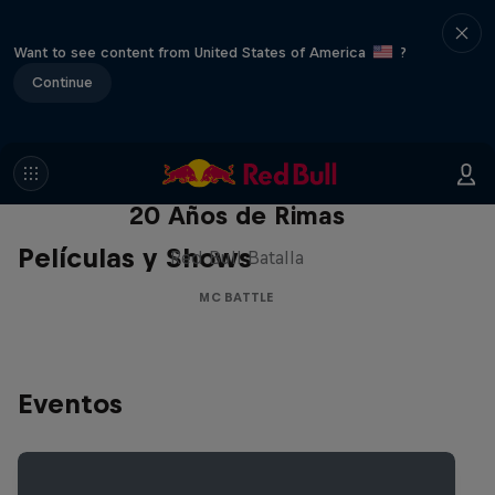
Want to see content from United States of America
?
Continue
Red Bull Batalla Nueva Historia:
20 Años de Rimas
Películas y Shows
Red Bull Batalla
MC BATTLE
Eventos