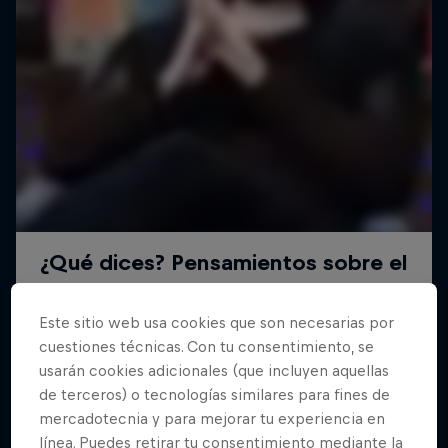
Este sitio web usa cookies que son necesarias por
cuestiones técnicas. Con tu consentimiento, se
usarán cookies adicionales (que incluyen aquellas
de terceros) o tecnologías similares para fines de
mercadotecnia y para mejorar tu experiencia en
línea. Puedes retirar tu consentimiento mediante la