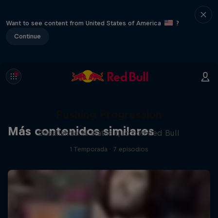
Want to see content from United States of America
?
Continue
Pushing Progression
Más contenidos similares
Desafiando el status quo con Red Bull
1 Temporada · 7 episodios