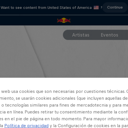
Continue
Want to see content from United States of America
?
Artistas
Eventos
o web usa cookies que son necesarias por cuestiones técnicas. 
iento, se usarán cookies adicionales (que incluyen aquellas de
 o tecnologías similares para fines de mercadotecnia y para me
ia en línea. Puedes retirar tu consentimiento mediante la conf
es en el pie de página en todo momento. Para mayor informaci
 la
Política de privacidad
y la Configuración de cookies en la pa