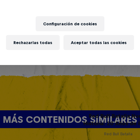
Configuración de cookies
Rechazarlas todas
Aceptar todas las cookies
Red Bull Batalla Nu
MÁS CONTENIDOS SIMILARES
Historia: 20 Años de 
Red Bull Batalla