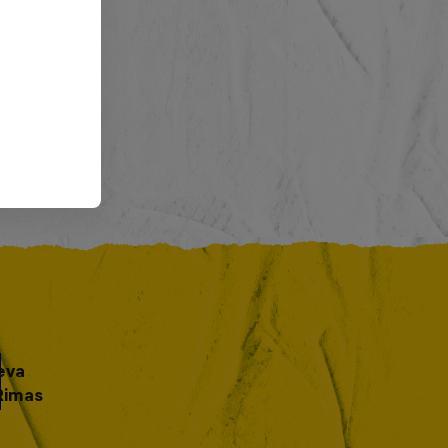
eva
Rimas