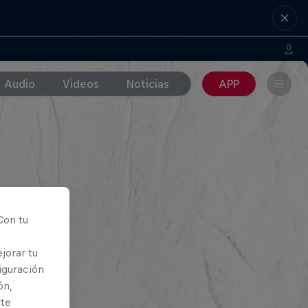
Audio
Videos
Noticias
APP
Con tu
jorar tu
iguración
ón,
rte