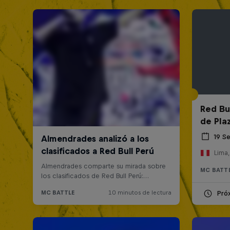
Red Bul
de Pla
19 S
Lima,
MC BATT
Pró