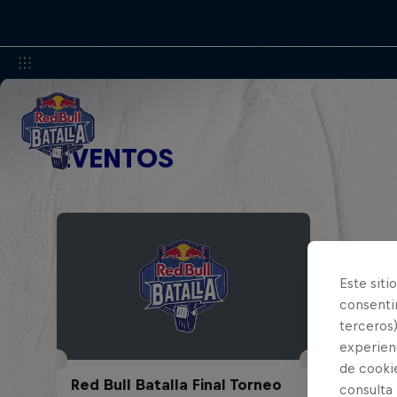
EVENTOS
Este siti
consentim
terceros)
experienc
de cooki
Red Bull Batalla Final Torneo
consulta