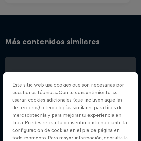
Más contenidos similares
Este sitio web usa cookies que son necesarias por
cuestiones técnicas. Con tu consentimiento, se
usarán cookies adicionales (que incluyen aquellas
de terceros) o tecnologías similares para fines de
mercadotecnia y para mejorar tu experiencia en
línea. Puedes retirar tu consentimiento mediante la
configuración de cookies en el pie de página en
todo momento. Para mayor información, consulta la