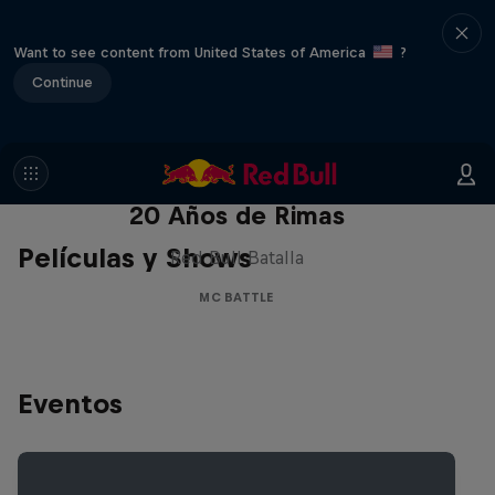
Want to see content from United States of America
?
Continue
Red Bull Batalla Nueva Historia:
20 Años de Rimas
Películas y Shows
Red Bull Batalla
MC BATTLE
Eventos