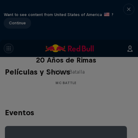
Want to see content from United States of America
?
Continue
Red Bull Batalla Nueva Historia:
20 Años de Rimas
Películas y Shows
Red Bull Batalla
MC BATTLE
Eventos