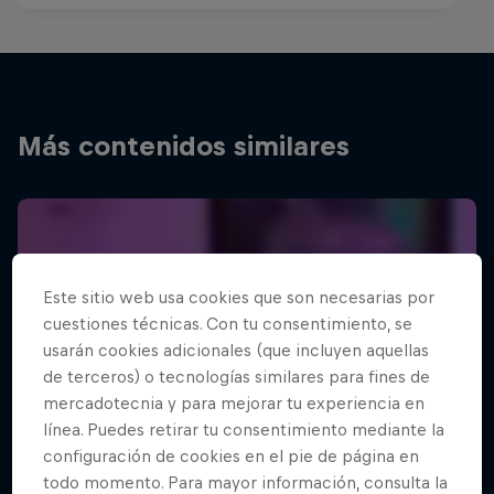
Más contenidos similares
Este sitio web usa cookies que son necesarias por
cuestiones técnicas. Con tu consentimiento, se
usarán cookies adicionales (que incluyen aquellas
de terceros) o tecnologías similares para fines de
mercadotecnia y para mejorar tu experiencia en
línea. Puedes retirar tu consentimiento mediante la
configuración de cookies en el pie de página en
todo momento. Para mayor información, consulta la