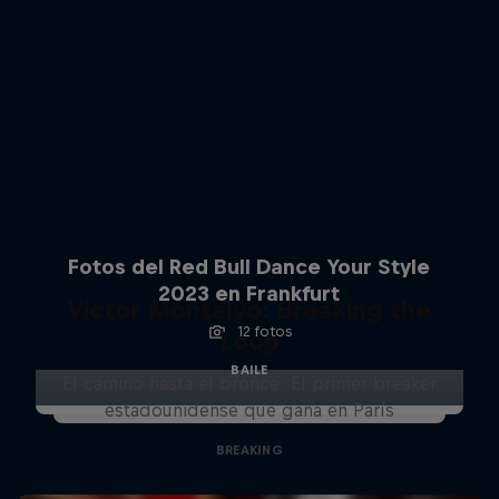
Fotos del Red Bull Dance Your Style
2023 en Frankfurt
Victor Montalvo: Breaking the
12 fotos
Loop
BAILE
El camino hasta el bronce: El primer breaker
estadounidense que gana en París
BREAKING