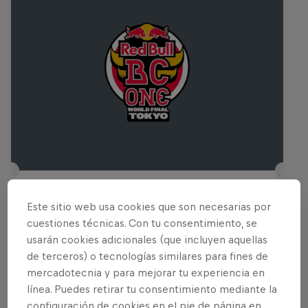
Red Bull BC One: Final Mundial - Tokio
Este sitio web usa cookies que son necesarias por
9 Noviembre 2025
cuestiones técnicas. Con tu consentimiento, se
usarán cookies adicionales (que incluyen aquellas
Tokio, Japón, Japón
de terceros) o tecnologías similares para fines de
BAILE
mercadotecnia y para mejorar tu experiencia en
línea. Puedes retirar tu consentimiento mediante la
Ver la repetición
configuración de cookies en el pie de página en