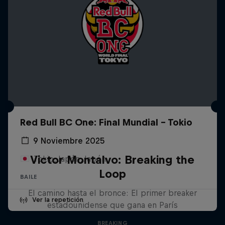
Red Bull BC One: Final Mundial - Tokio
9 Noviembre 2025
Victor Montalvo: Breaking the
Tokio, Japón, Japón
Loop
BAILE
El camino hasta el bronce: El primer breaker
Ver la repetición
estadounidense que gana en París
BREAKING