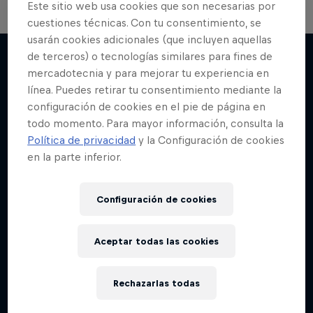
Este sitio web usa cookies que son necesarias por
cuestiones técnicas. Con tu consentimiento, se
usarán cookies adicionales (que incluyen aquellas
Return of the Lords
Break'n Reality
de terceros) o tecnologías similares para fines de
mercadotecnia y para mejorar tu experiencia en
El icónico evento de breaking regresa después
B-Boys de todo el mundo que comparten una
Más contenidos similares
línea. Puedes retirar tu consentimiento mediante la
de 20 años
pasión
configuración de cookies en el pie de página en
2 Temporadas · 14 episodios
BREAKING
todo momento. Para mayor información, consulta la
Política de privacidad
y la Configuración de cookies
BREAKING
en la parte inferior.
Configuración de cookies
Aceptar todas las cookies
Rechazarlas todas