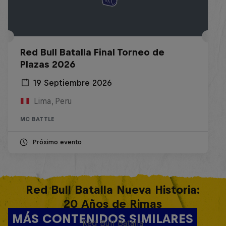
Red Bull Batalla Final Torneo de
Plazas 2026
19 Septiembre 2026
Lima, Peru
MC BATTLE
Próximo evento
Red Bull Batalla Nueva Historia:
20 Años de Rimas
MÁS CONTENIDOS SIMILARES
Red Bull Batalla