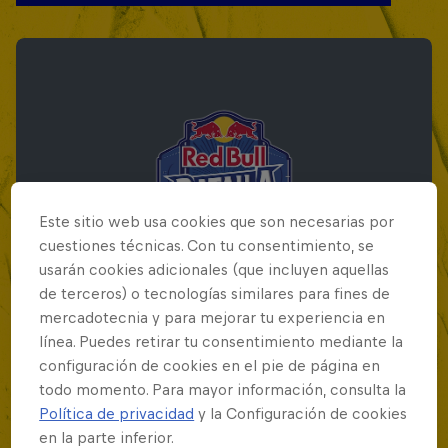
Este sitio web usa cookies que son necesarias por
cuestiones técnicas. Con tu consentimiento, se
usarán cookies adicionales (que incluyen aquellas
de terceros) o tecnologías similares para fines de
mercadotecnia y para mejorar tu experiencia en
línea. Puedes retirar tu consentimiento mediante la
Red Bull Batalla Final Torneo de Plazas
configuración de cookies en el pie de página en
2026
todo momento. Para mayor información, consulta la
Política de privacidad
y la Configuración de cookies
19 Septiembre 2026
en la parte inferior.