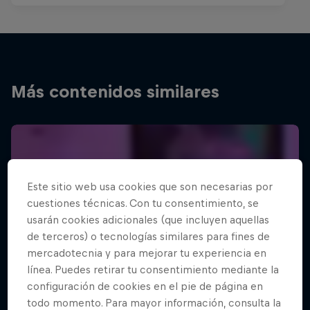
Más contenidos similares
Este sitio web usa cookies que son necesarias por
cuestiones técnicas. Con tu consentimiento, se
usarán cookies adicionales (que incluyen aquellas
de terceros) o tecnologías similares para fines de
mercadotecnia y para mejorar tu experiencia en
línea. Puedes retirar tu consentimiento mediante la
configuración de cookies en el pie de página en
todo momento. Para mayor información, consulta la