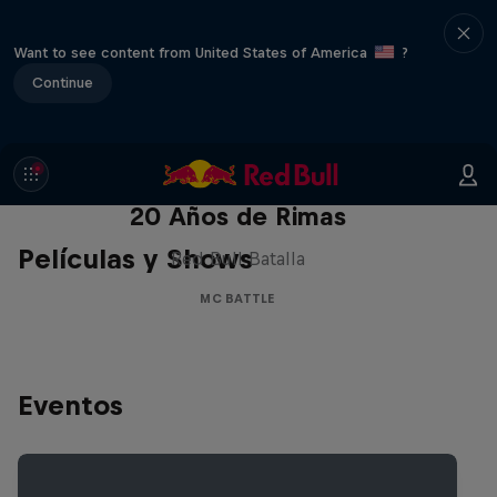
Want to see content from United States of America
?
Continue
Red Bull Batalla Nueva Historia:
20 Años de Rimas
Películas y Shows
Red Bull Batalla
MC BATTLE
Eventos