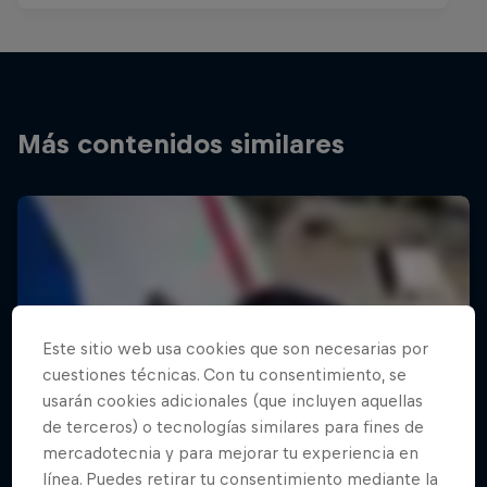
Más contenidos similares
Este sitio web usa cookies que son necesarias por
cuestiones técnicas. Con tu consentimiento, se
usarán cookies adicionales (que incluyen aquellas
de terceros) o tecnologías similares para fines de
mercadotecnia y para mejorar tu experiencia en
línea. Puedes retirar tu consentimiento mediante la