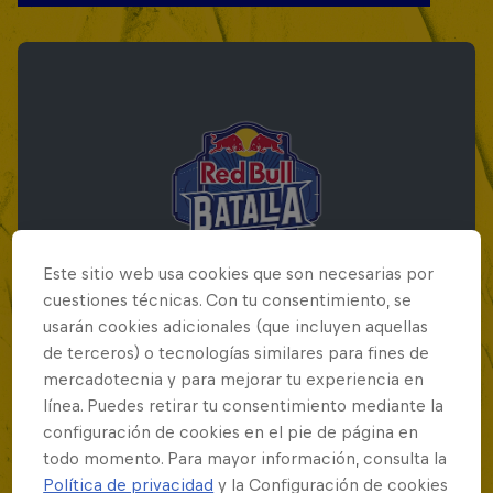
Este sitio web usa cookies que son necesarias por
cuestiones técnicas. Con tu consentimiento, se
usarán cookies adicionales (que incluyen aquellas
de terceros) o tecnologías similares para fines de
mercadotecnia y para mejorar tu experiencia en
Red Bull Batalla Final Torneo de Plazas
línea. Puedes retirar tu consentimiento mediante la
2026
configuración de cookies en el pie de página en
todo momento. Para mayor información, consulta la
19 Septiembre 2026
Política de privacidad
y la Configuración de cookies