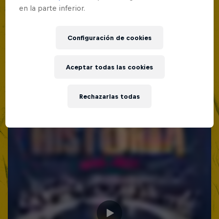
Lima, Peru
en la parte inferior.
Red Bull Batalla Nueva Historia:
MC BATTLE
20 Años de Rimas
Configuración de cookies
Próximo evento
Red Bull Batalla
MC BATTLE
Aceptar todas las cookies
Rechazarlas todas