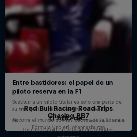
Red Bull Racing Road Trips
Chasing RB7
El ABC de...
Recorre el mundo con los pilotos de la Fórmula
Fórmula Uno en Johannesburgo
1
Un curso rápido e intenso de deportes
extremos