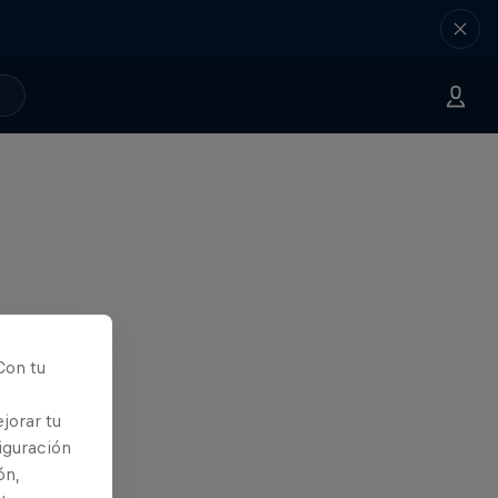
Con tu
jorar tu
iguración
ón,