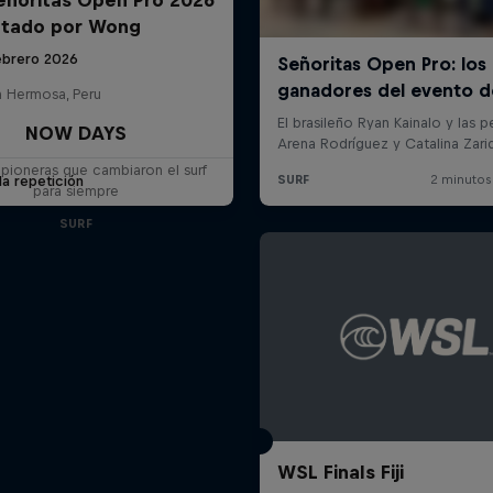
ntado por Wong
ebrero 2026
a Hermosa, Peru
NOW DAYS
 pioneras que cambiaron el surf
la repetición
para siempre
SURF
WSL Finals Fiji