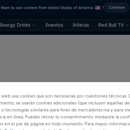
Continue
Want to see content from United States of America
?
Energy Drinks
Eventos
Atletas
Red Bull TV
o web usa cookies que son necesarias por cuestiones técnicas. 
iento, se usarán cookies adicionales (que incluyen aquellas de
 o tecnologías similares para fines de mercadotecnia y para me
ia en línea. Puedes retirar tu consentimiento mediante la conf
es en el pie de página en todo momento. Para mayor informaci