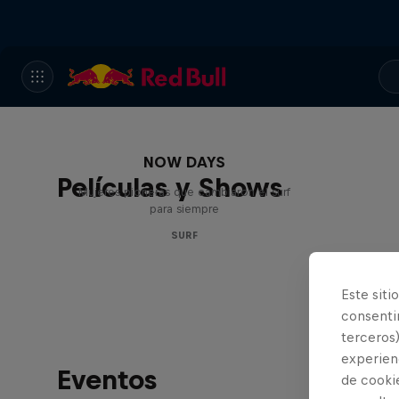
NOW DAYS
Películas y Shows
Mujeres pioneras que cambiaron el surf
para siempre
SURF
Este siti
consentim
terceros)
experienc
Eventos
de cooki