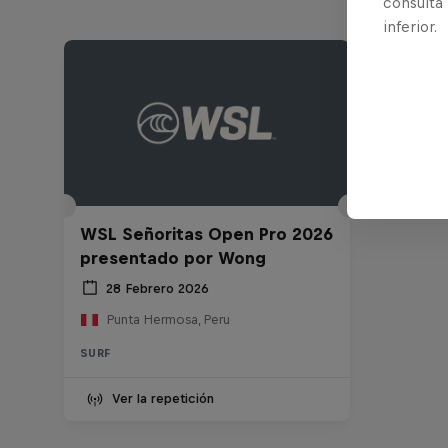
consulta
inferior.
WSL Señoritas Open Pro 2026
presentado por Wong
28 Febrero 2026
Punta Hermosa, Peru
SURF
Ver la repetición