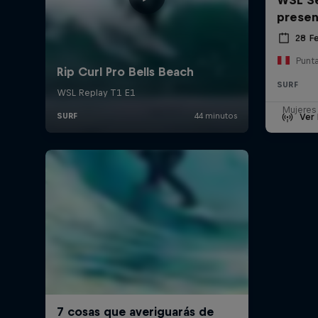
prese
28 F
Punt
SURF
Mujeres
Ver 