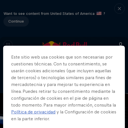
Want to see content from United States of America
?
Continue
Este sitio web usa cookies que son necesarias por
cuestiones técnicas. Con tu consentimiento, se
404
usarán cookies adicionales (que incluyen aquellas
Vaya. Lo sentimos. ¿Dónde está la
de terceros) o tecnologías similares para fines de
página?
mercadotecnia y para mejorar tu experiencia en
línea. Puedes retirar tu consentimiento mediante la
configuración de cookies en el pie de página en
todo momento. Para mayor información, consulta la
Política de privacidad
y la Configuración de cookies
en la parte inferior.